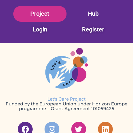
Skip
Project
Hub
to
content
Login
Register
Let’s Care Project
Funded by the European Union under Horizon Europe
programme – Grant Agreement 101059425
F
I
T
L
a
n
w
i