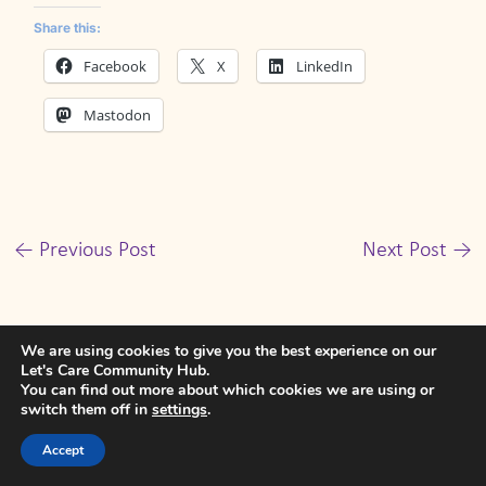
Share this:
Facebook
X
LinkedIn
Mastodon
←
Previous Post
Next Post
→
We are using cookies to give you the best experience on our
Let's Care Community Hub.
Subscribe
You can find out more about which cookies we are using or
switch them off in
settings
.
Please login to comment
Accept
0
COMMENTS