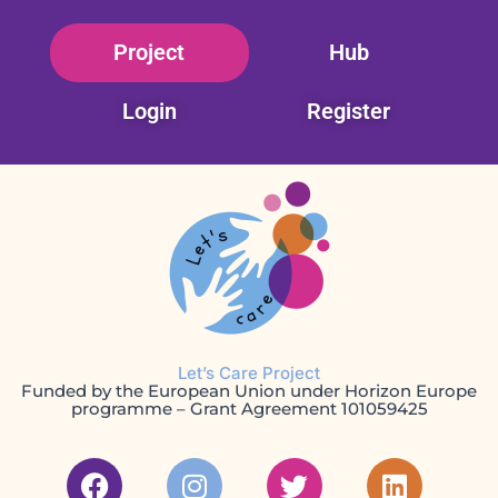
Skip
Project
Hub
to
content
Login
Register
Let’s Care Project
Funded by the European Union under Horizon Europe
programme – Grant Agreement 101059425
F
I
T
L