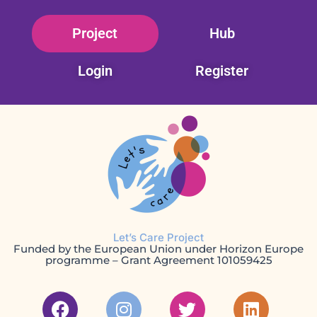
Skip
Project
Hub
to
content
Login
Register
Let’s Care Project
Funded by the European Union under Horizon Europe
programme – Grant Agreement 101059425
F
I
T
L