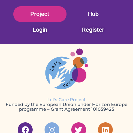
Skip
Project
Hub
to
content
Login
Register
Let’s Care Project
Funded by the European Union under Horizon Europe
programme – Grant Agreement 101059425
F
I
T
L