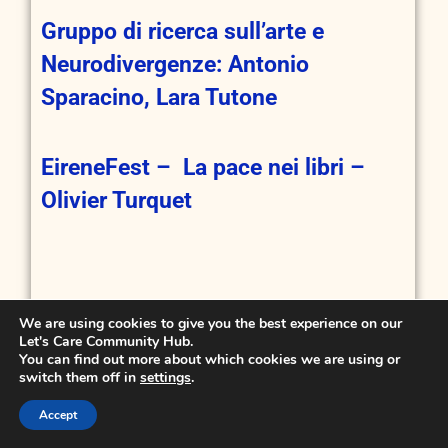
Gruppo di ricerca sull’arte e
Neurodivergenze: Antonio
Sparacino, Lara Tutone
EireneFest – La pace nei libri –
Olivier Turquet
We are using cookies to give you the best experience on our
Chiusura della Giornata – Stefano
Let's Care Community Hub.
You can find out more about which cookies we are using or
Cobello
switch them off in
settings
.
Accept