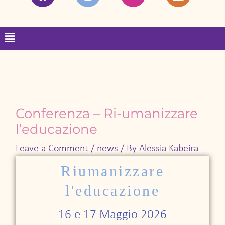
a
n
w
i
c
s
i
n
e
t
t
k
Menu
b
a
t
e
o
g
e
d
o
r
r
i
k
a
n
m
Conferenza – Ri-umanizzare
l’educazione
Leave a Comment
/
news
/ By
Alessia Kabeira
Riumanizzare
l'educazione
16 e 17 Maggio 2026